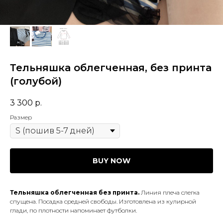
Тельняшка облегченная, без принта
(голубой)
3 300
р.
Размер
BUY NOW
Тельняшка облегченная без принта.
Линия плеча слегка
спущена. Посадка средней свободы. Изготовлена из кулирной
глади, по плотности напоминает футболки.