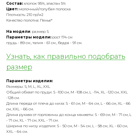
Состав:
хлопок 95%, эластан 5%
Цвет:
молочный/голубая полоска
Плотность: 210 гр/м2
Качество полотна: Пенье*
На модели
: размер S
Параметры модели:
рост 174 см
грудь - 89 см., талия - 61 см., бедра - 91 см.
Узнать, как правильно подобрать
размер
Параметры изделия:
Размеры: S, M, L, XL, XXL
Общий обхват по груди: S -100 см, M -108 см, L -114, XL -120 см, XXL
-128 см.
Длина переда от плеча до низа: S - 61 см, M - 64 см, L - 66 см, XL - 66
см, XXL - 66 см.
Длина рукава от горловины до конца манжеты: S - 69 см, M - 71 см, L
- 71 см, XL - 71 см, XXL - 71 см.
Ширина по низу изделия: S - 50 см, M - 54 см, L - 58 см, XL - 60 см,
XXL - 64 см.