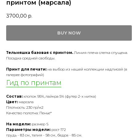
принтом (марсала)
3700,00
р.
BUY NOW
Тельняшка базовая с принтом.
Линия плеча слегка спущена.
Посадка средней свободы.
Принт для печати:
на выбор из нашей коллекции надписей (в
галерее фотографий)
Гид по принтам
Состав:
хлопок 95%, лайкра 5% (футер 2-х нитка)
Цвет:
марсала
Плотность: 230 гр/м2
Качество полотна: Пенье*
На модели:
размер S
Параметры модели:
рост 172
грудь - 83 см., талия - 58 см., бедра - 85 см.