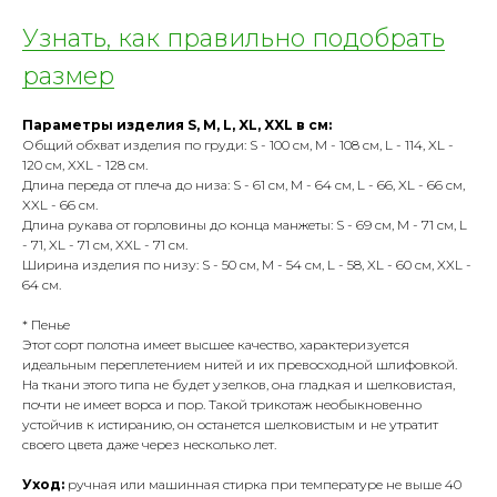
Узнать, как правильно подобрать
размер
Параметры изделия
S, M, L, XL, XXL в см:
Общий обхват изделия по груди: S - 100 см, M - 108 см, L - 114, XL -
120 см, XXL - 128 см.
Длина переда от плеча до низа: S - 61 см, M - 64 см, L - 66, XL - 66 см,
XXL - 66 см.
Длина рукава от горловины до конца манжеты: S - 69 см, M - 71 см, L
- 71, XL - 71 см, XXL - 71 см.
Ширина изделия по низу: S - 50 см, M - 54 см, L - 58, XL - 60 см, XXL -
64 см.
* Пенье
Этот сорт полотна имеет высшее качество, характеризуется
идеальным переплетением нитей и их превосходной шлифовкой.
На ткани этого типа не будет узелков, она гладкая и шелковистая,
почти не имеет ворса и пор. Такой трикотаж необыкновенно
устойчив к истиранию, он останется шелковистым и не утратит
своего цвета даже через несколько лет.
Уход:
ручная или машинная стирка при температуре не выше 40