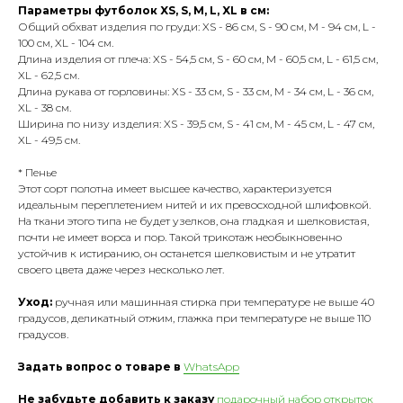
Параметры футболок XS, S, M, L, XL в см:
Общий обхват изделия по груди: XS - 86 см, S - 90 см, M - 94 см, L -
100 см, XL - 104 см.
Длина изделия от плеча: XS - 54,5 см, S - 60 см, M - 60,5 см, L - 61,5 см,
XL - 62,5 см.
Длина рукава от горловины: XS - 33 см, S - 33 см, M - 34 см, L - 36 см,
XL - 38 см.
Ширина по низу изделия: XS - 39,5 см, S - 41 см, М - 45 см, L - 47 см,
XL - 49,5 см.
* Пенье
Этот сорт полотна имеет высшее качество, характеризуется
идеальным переплетением нитей и их превосходной шлифовкой.
На ткани этого типа не будет узелков, она гладкая и шелковистая,
почти не имеет ворса и пор. Такой трикотаж необыкновенно
устойчив к истиранию, он останется шелковистым и не утратит
своего цвета даже через несколько лет.
Уход:
ручная или машинная стирка при температуре не выше 40
градусов, деликатный отжим, глажка при температуре не выше 110
градусов.
Задать вопрос о товаре в
WhatsApp
Не забудьте добавить к заказу
подарочный набор открыток