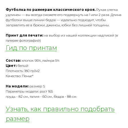
Футболка по размерам классического кроя.
Рукав слегка
удлинен — вы всегда сможете его подвернуть на 1 или 2 раза. Длина
футболки выше линии бедра — идеально подходит, чтобы
заправлять ее в брюки, джинсы, юбки без лишней толщины.
Принт для печати:
на выбор из нашей коллекции надписей (в
галерее фотографий)
Гид по принтам
Состав:
хлопок 95%, лайкра 5%
Цвет:
белый
Плотность: 180 гр/м2
Качество: Пенье*
На модели:
размер S
Параметры модели: рост 165
грудь - 82 см., талия - 60 см., бедра - 88 см.
Узнать, как правильно подобрать
размер