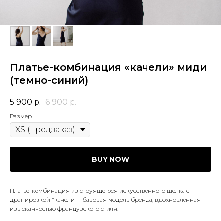
Платье-комбинация «качели» миди
(темно-синий)
5 900
р.
6 900
р.
Размер
BUY NOW
Платье-комбинация из струящегося искусственного шёлка с
драпировкой "качели" - базовая модель бренда, вдохновленная
изысканностью французского стиля.