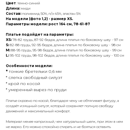
Цвет
: темно-синий
Длина:
миди
Состав:
полиамид 50%, п/э 45%, эластан 5%
На модели (фото 1,2) - размер XS.
Параметры модели: рост 164 см, 78-61-87
Платье подойдет на параметры:
XS:
78-82 грудь, 87-92 бедра, длина платья по боковому шву - 97 см
S:
82-88 грудь, 92-95 бедра, длина платья по боковому шву - 98 см
M:
88-95 грудь, 95-98 бедра, длина платья по боковому шву - 99 см
L:
95-102 грудь, 98-102 бедра, длина платья по боковому шву - 100 см
Особенности модели:
*
тонкие бретельки 0,6 мм
* слегка свободный силуэт
* крой по косой
* умеренный вырез по груди
Платье скроено по косой, благодаря чему не обтягивает фигуру, а
создаёт изящный силуэт, который сохраняет полную свободу
движений и максимальный комфорт.
Материал менее капризный, чем натуральный шелк, при этом в нем
не жарко. Его можно спокойно стирать и не бояться оставить