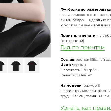
Футболка по размерам кл
всегда сможете его подверн
линии бедра — идеально по
юбки без лишней толщины.
Принт для печати:
на выбо
фотографий)
Гид по принтам
Состав:
хлопок 95%, лайкра
Цвет:
черный
Плотность: 180 гр/м2
Качество: Пенье*
На модели:
размер S
Параметры модели: рост 17
грудь - 82 см., талия - 60 см.
Узнать, как прав