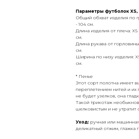
Параметры футболок XS, S,
Общий обхват изделия по груд
- 104 см.
Длина изделия от плеча: XS - 54
см.
Длина рукава от горловины: XS
см.
Ширина по низу изделия: XS - 3
см.
* Пенье
Этот сорт полотна имеет в
переплетением нитей и их 
не будет узелков, она глад
Такой трикотаж необыкнове
шелковистым и не утратит 
Уход:
ручная или машинная
деликатный отжим, глажка 