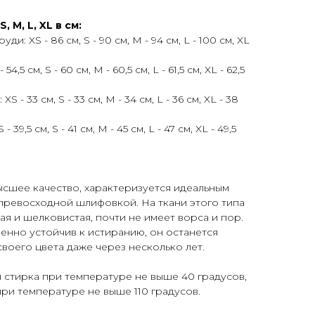
 M, L, XL в см:
и: XS - 86 см, S - 90 см, M - 94 см, L - 100 см, XL
,5 см, S - 60 см, M - 60,5 см, L - 61,5 см, XL - 62,5
 - 33 см, S - 33 см, M - 34 см, L - 36 см, XL - 38
9,5 см, S - 41 см, М - 45 см, L - 47 см, XL - 49,5
ысшее качество, характеризуется идеальным
превосходной шлифовкой. На ткани этого типа
кая и шелковистая, почти не имеет ворса и пор.
нно устойчив к истиранию, он останется
своего цвета даже через несколько лет.
 стирка при температуре не выше 40 градусов,
при температуре не выше 110 градусов.